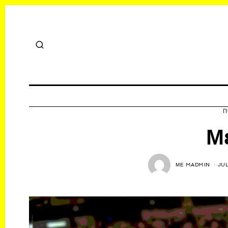
Π
Με
ΜΕ
MADMIN
JUL