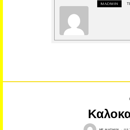
MADMIN
Τ
Καλοκα
ΜΕ
MADMIN
JUL