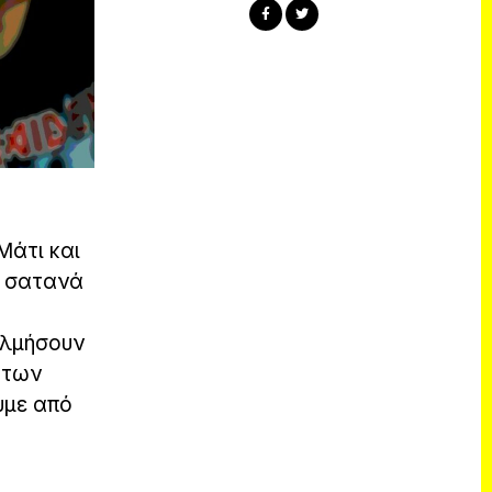
Μάτι και
το σατανά
ολμήσουν
 των
υμε από