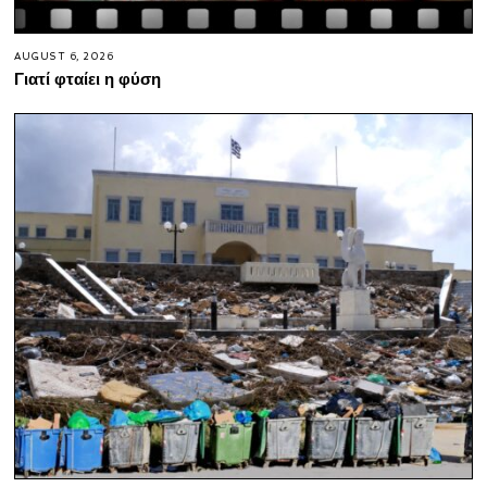
AUGUST 6, 2026
Γιατί φταίει η φύση