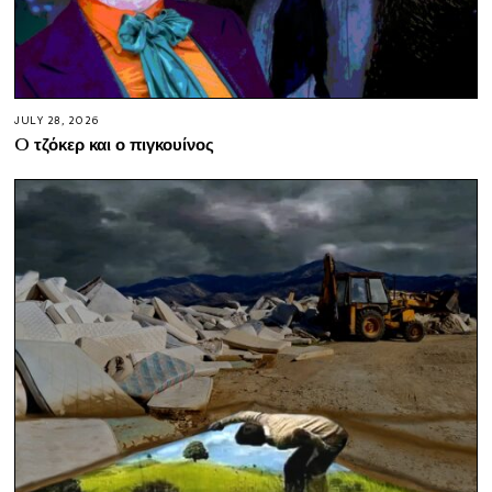
JULY 28, 2026
O τζόκερ και ο πιγκουίνος