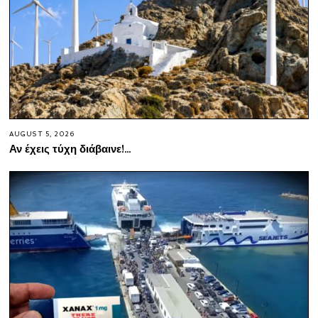
AUGUST 5, 2026
Αν έχεις τύχη διάβαινε!…