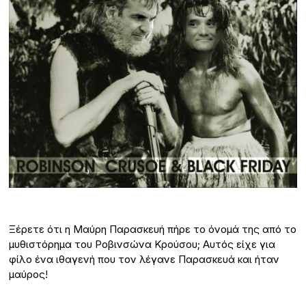
Ξέρετε ότι η Μαύρη Παρασκευή πήρε το όνομά της από το
μυθιστόρημα του Ροβινσώνα Κρούσου; Αυτός είχε για
φίλο ένα ιθαγενή που τον λέγανε Παρασκευά και ήταν
μαύρος!