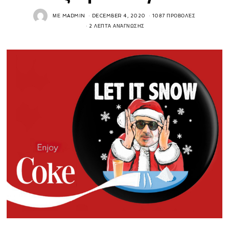
ΜΕ
MADMIN
DECEMBER 4, 2020
1087 ΠΡΟΒΟΛΈΣ
2 ΛΕΠΤΆ ΑΝΆΓΝΩΣΗΣ