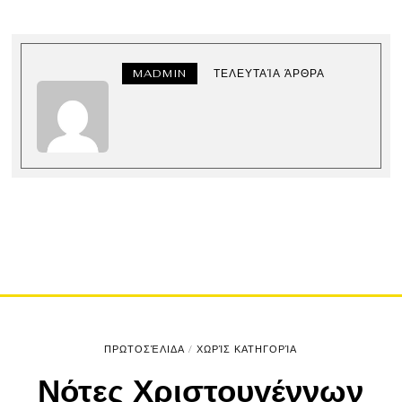
MADMIN
ΤΕΛΕΥΤΑΊΑ ΆΡΘΡΑ
ΠΡΩΤΟΣΈΛΙΔΑ
/
ΧΩΡΊΣ ΚΑΤΗΓΟΡΊΑ
Νότες Χριστουγέννων