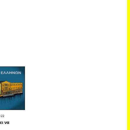
022
ει να