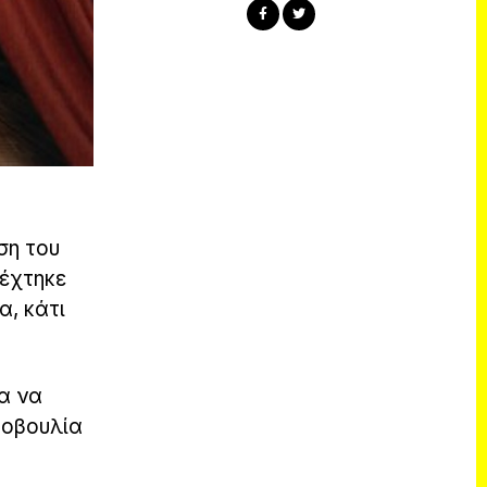
ση του
δέχτηκε
α, κάτι
ια να
τοβουλία