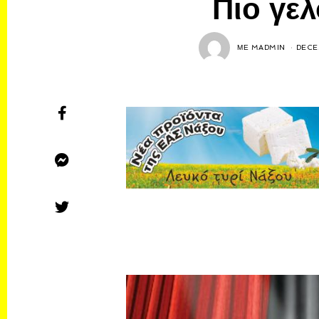
Πιο γελ
ΜΕ
MADMIN
DECE