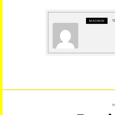
MADMIN
Τ
Π