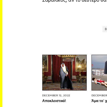
Ζαραλίκος, αν το δεύτερο θ
Β
DECEMBER 12, 2022
DECEMBER 
Αποκλειστικό!
Άμα το’ χ