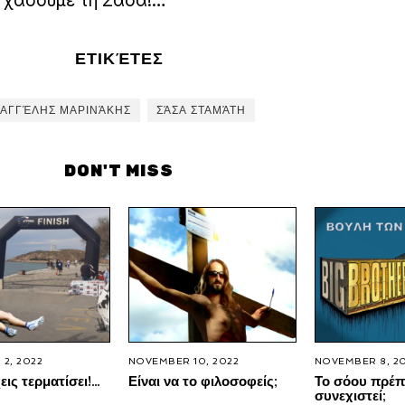
α χάσουμε τη Σάσα!…
ΕΤΙΚΈΤΕΣ
ΑΓΓΈΛΗΣ ΜΑΡΙΝΆΚΗΣ
ΣΆΣΑ ΣΤΑΜΆΤΗ
DON'T MISS
2, 2022
NOVEMBER 10, 2022
NOVEMBER 8, 2
εις τερματίσει!…
Είναι να το φιλοσοφείς;
Το σόου πρέπ
συνεχιστεί;