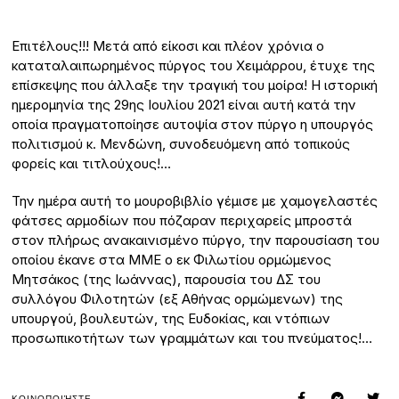
Επιτέλους!!! Μετά από είκοσι και πλέον χρόνια ο
καταταλαιπωρημένος πύργος του Χειμάρρου, έτυχε της
επίσκεψης που άλλαξε την τραγική του μοίρα! Η ιστορική
ημερομηνία της 29ης Ιουλίου 2021 είναι αυτή κατά την
οποία πραγματοποίησε αυτοψία στον πύργο η υπουργός
πολιτισμού κ. Μενδώνη, συνοδευόμενη από τοπικούς
φορείς και τιτλούχους!…
Την ημέρα αυτή το μουροβιβλίο γέμισε με χαμογελαστές
φάτσες αρμοδίων που πόζαραν περιχαρείς μπροστά
στον πλήρως ανακαινισμένο πύργο, την παρουσίαση του
οποίου έκανε στα ΜΜΕ ο εκ Φιλωτίου ορμώμενος
Μητσάκος (της Ιωάννας), παρουσία του ΔΣ του
συλλόγου Φιλοτητών (εξ Αθήνας ορμώμενων) της
υπουργού, βουλευτών, της Ευδοκίας, και ντόπιων
προσωπικοτήτων των γραμμάτων και του πνεύματος!…
ΚΟΙΝΟΠΟΙΉΣΤΕ