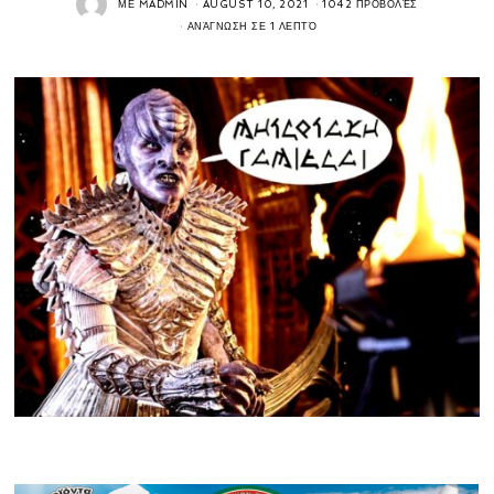
ΜΕ
MADMIN
AUGUST 10, 2021
1042 ΠΡΟΒΟΛΈΣ
ΑΝΆΓΝΩΣΗ ΣΕ 1 ΛΕΠΤΌ