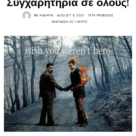
Συγχαρητήρια σε όλους!
ΜΕ
MADMIN
AUGUST 9, 2021
1574 ΠΡΟΒΟΛΈΣ
ΑΝΆΓΝΩΣΗ ΣΕ 1 ΛΕΠΤΌ