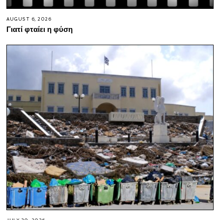
AUGUST 6, 2026
Γιατί φταίει η φύση