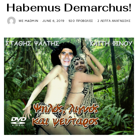
Habemus Demarchus!
ΜΕ
MADMIN
JUNE 6, 2019
920 ΠΡΟΒΟΛΈΣ
2 ΛΕΠΤΆ ΑΝΆΓΝΩΣΗΣ