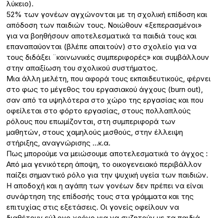
λύκειο).
52% των γονέων αγχώνονται με τη σχολική επίδοση και
απόδοση των παιδιών τους. Νοιώθουν «ξεπερασμένοι»
για να βοηθήσουν αποτελεσματικά τα παιδιά τους και
επαναπαύονται (βλέπε απαιτούν) στο σχολείο για να
τους διδάξει ¨κοινωνικές συμπεριφορές» και συμβάλλουν
στην απαξίωση του σχολικού συστήματος.
Μια άλλη μελέτη, που αφορά τους εκπαιδευτικούς, φέρνει
στο φως το μέγεθος του εργασιακού άγχους (burn out),
σαν από τα υψηλότερα στο χώρο της εργασίας και που
οφείλεται στο φόρτο εργασίας, στους πολλαπλούς
ρόλους που επωμίζονται, στη συμπεριφορά των
μαθητών, στους χαμηλούς μισθούς, στην έλλειψη
στήριξης, αναγνώρισης …κ.α.
Πως μπορούμε να μειώσουμε αποτελεσματικά το άγχος :
Από μια γενικότερη άποψη, το οικογενειακό περιβάλλον
παίζει σημαντικό ρόλο για την ψυχική υγεία των παιδιών.
Η αποδοχή και η αγάπη των γονέων δεν πρέπει να είναι
συνάρτηση της επίδοσής τους στα γράμματα και της
επιτυχίας στις εξετάσεις. Οι γονείς οφείλουν να
διαθέτουν εύλογο χρόνο για να συζητούν με τα παιδιά