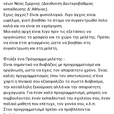
νέων Νέας Σμύρνης (Διεύθυνση Δευτεροβάθμιας
εκπαίδευσης Δ’ Αθήνας).
Εχεις άγχος? Είναι φυσιολογικό. Λίγο άγχος είναι
ωφέλιμο, γιατί βοηθάει το άτομο να συγκεντρωθεί πολύ
καλά και να είναι σε εγρήγορση.
Μια καλή αρχή είναι λίγο πριν τις εξετάσεις να
οργανώσεις το γραφείο και το χώρο της μελέτης. Πρέπει
να είναι έτσι φτιαγμένος ώστε να βοηθάει στη
συγκέντρωση και στη μελέτη.
Φτιάξε ένα Πρόγραμμα μελέτης :
Είναι σημαντικό να διαβάζεις με προγραμματισμό και
οργάνωση, ώστε να έχεις τον απαραίτητο χρόνο. Ένας
καλός προγραμματισμός (που τον αποτυπώνεις σ’ένα
χαρτί η πίνακα) σου εξασφαλίζει το σωστό διάβασμα,
την κατάλληλη ξεκούραση αλλά και την απαραίτητη
ψυχαγωγία. Για έναν καλό προγραμματισμό, μπορείς να
συμβουλευτείς έναν εκπαιδευτικό του σχολείου σου, έναν
παλαιό μαθητή που επέτυχε, τον γονέα σου, κ.λ.π.
Στον προγραμματισμό πρέπει να προβλέπονται