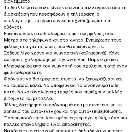
διαλείμματα :
Τα διαλλείματα καλό είναι να είναι απαλλαγμένα από τη
διασκέδαση που προσφέρουν η τηλεόραση, ο
υπολογιστής, το ηλεκτρονικό παιχνίδι (μακριά από
οθόνες).
Επικοινώνησε στα διαλείμματα με τους φίλους σου.
Μέτρο στο τηλέφωνο και στα κινητά. Ενημέρωσε τους
φίλους σου για τις ώρες που θα επικοινωνείτε.
Ξόδευε λίγο χρόνο για γυμναστική (καθημερινά). Κάνε
ασκήσεις χαλάρωσης με την αναπνοή. Πάρε σχετικές
πληροφορίες από τον γυμναστή του σχολείου η από έναν
φυσικοθεραπευτή.
Φρόντισε να διατρέφεσαι σωστά, να ξεκουράζεσαι και
να κοιμάσαι καλά. Να αποφεύγεις τα οινοπνευματώδη
ποτά. Να καταναλώνεις τροφές που περιέχουν πολλές
βιταμίνες και μέταλλα.
Τέλος, διατήρησε το πρόγραμμά σου με συνέπεια, με τη
βοήθεια του αυτο-ελέγχου και της αυτο-επιβεβαίωσης.
Όσο περισσότερες λεπτομέρειες περιέχει η ύλη, τόσο πιο
πολλές επαναλήψεις είναι απαραίτητες.
Να κάνεις μια κατανομή εργασίας, δηλαδή να χωρίσεις