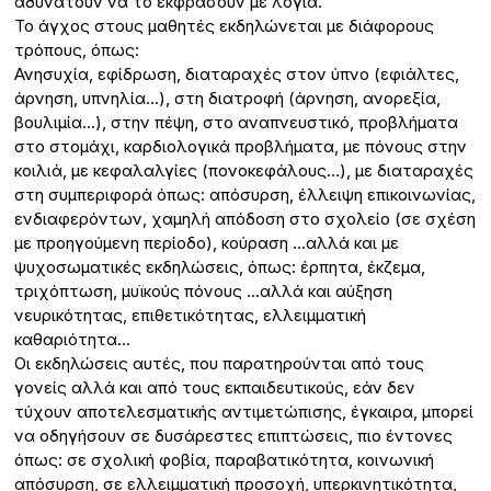
αδυνατούν να το εκφράσουν με λόγια.
Το άγχος στους μαθητές εκδηλώνεται με διάφορους
τρόπους, όπως:
Ανησυχία, εφίδρωση, διαταραχές στον ύπνο (εφιάλτες,
άρνηση, υπνηλία…), στη διατροφή (άρνηση, ανορεξία,
βουλιμία…), στην πέψη, στο αναπνευστικό, προβλήματα
στο στομάχι, καρδιολογικά προβλήματα, με πόνους στην
κοιλιά, με κεφαλαλγίες (πονοκεφάλους…), με διαταραχές
στη συμπεριφορά όπως: απόσυρση, έλλειψη επικοινωνίας,
ενδιαφερόντων, χαμηλή απόδοση στο σχολείο (σε σχέση
με προηγούμενη περίοδο), κούραση …αλλά και με
ψυχοσωματικές εκδηλώσεις, όπως: έρπητα, έκζεμα,
τριχόπτωση, μυϊκούς πόνους …αλλά και αύξηση
νευρικότητας, επιθετικότητας, ελλειμματική
καθαριότητα…
Οι εκδηλώσεις αυτές, που παρατηρούνται από τους
γονείς αλλά και από τους εκπαιδευτικούς, εάν δεν
τύχουν αποτελεσματικής αντιμετώπισης, έγκαιρα, μπορεί
να οδηγήσουν σε δυσάρεστες επιπτώσεις, πιο έντονες
όπως: σε σχολική φοβία, παραβατικότητα, κοινωνική
απόσυρση, σε ελλειμματική προσοχή, υπερκινητικότητα,