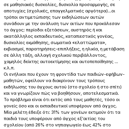
σε μαθησιακές δυσκολίες, δυσκολία προσαρμογής, σε
αποτυχίες (σχολικές, επαγγελματικές αργότερα)…οι
τρόποι αντιμετώπισης των εκδηλώσεων αυτών
συνάδουν με την ανάλυση των αιτίων που προκάλεσαν
το άγχος: περίοδοι εξετάσεων, αυστηρός ή και
ακατάλληλος εκπαιδευτικός, καταπιεστικός γονέας,
δυσκολίες εκμάθησης, σωματικά «ελαττώματα»,
εκβιασμοί, παρατηρήσεις-επιπλήξεις, η ηλικία, η μετάβαση
σε άλλη τάξη, αλλαγή σχολικού περιβάλλοντος,
χαμηλός δείκτης αυτοεκτίμησης και αυτοπεποίθησης …
κ.λ.π.
Οι ενήλικοι που έχουν τη φροντίδα των παιδιών-εφήβων-
μαθητών, οφείλουν να διακρίνουν τους τρόπους
εκδήλωσης του άγχους αυτού (στο σχολείο ή στο σπίτι)
και να γνωρίζουν πώς να βοηθήσουν, αποτελεσματικά.
Το πρόβλημα είναι ότι εκτός από τους μαθητές, τόσο οι
γονείς όσο και οι εκπαιδευτικοί υποφέρουν από άγχος.
Μία μελέτη έδειξε ότι: 31% των γονέων εκτιμούν ότι τα
παιδιά τους υποφέρουν από άγχος εξ’αιτίας του
σχολείου (από 26% στο νηπιαγωγείο έως 42% στο