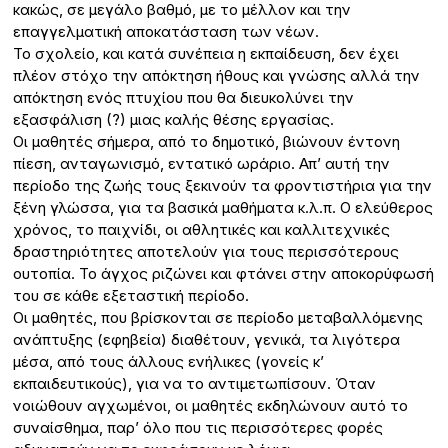
κακώς, σε μεγάλο βαθμό, με το μέλλον και την
επαγγελματική αποκατάσταση των νέων.
Το σχολείο, και κατά συνέπεια η εκπαίδευση, δεν έχει
πλέον στόχο την απόκτηση ήθους και γνώσης αλλά την
απόκτηση ενός πτυχίου που θα διευκολύνει την
εξασφάλιση (?) μιας καλής θέσης εργασίας.
Οι μαθητές σήμερα, από το δημοτικό, βιώνουν έντονη
πίεση, ανταγωνισμό, εντατικό ωράριο. Απ’ αυτή την
περίοδο της ζωής τους ξεκινούν τα φροντιστήρια για την
ξένη γλώσσα, για τα βασικά μαθήματα κ.λ.π. Ο ελεύθερος
χρόνος, το παιχνίδι, οι αθλητικές και καλλιτεχνικές
δραστηριότητες αποτελούν για τους περισσότερους
ουτοπία. Το άγχος ριζώνει και φτάνει στην αποκορύφωσή
του σε κάθε εξεταστική περίοδο.
Οι μαθητές, που βρίσκονται σε περίοδο μεταβαλλόμενης
ανάπτυξης (εφηβεία) διαθέτουν, γενικά, τα λιγότερα
μέσα, από τους άλλους ενήλικες (γονείς κ’
εκπαιδευτικούς), για να το αντιμετωπίσουν. Όταν
νοιώθουν αγχωμένοι, οι μαθητές εκδηλώνουν αυτό το
συναίσθημα, παρ’ όλο που τις περισσότερες φορές