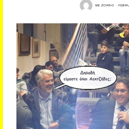
ΜΕ
ZORRO
FEBRU