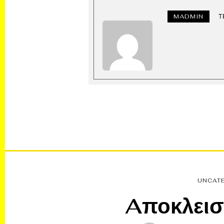
MADMIN
Τ
UNCAT
Aποκλεισ