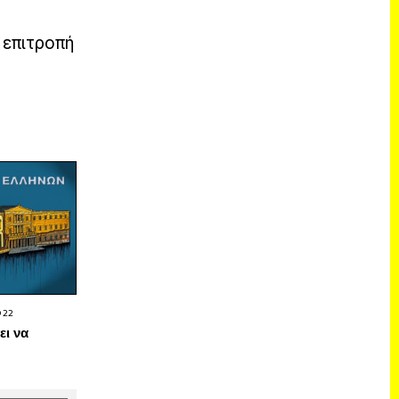
 επιτροπή
022
ει να