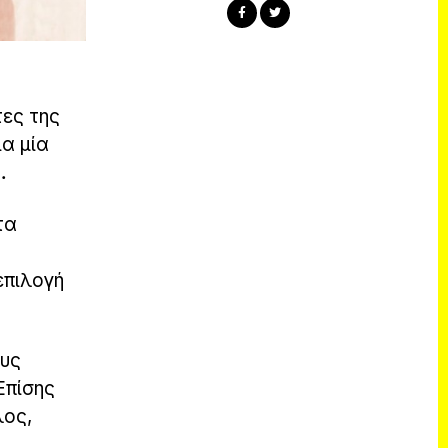
τες της
ια μία
…
τα
επιλογή
ους
Επίσης
λος,