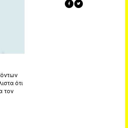
ϊόντων
λιστα ότι
α τον