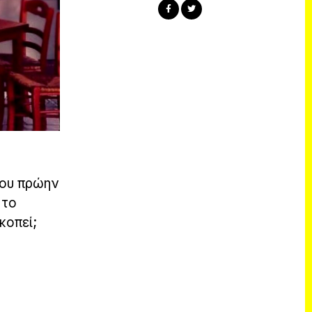
του πρώην
 το
κοπεί;