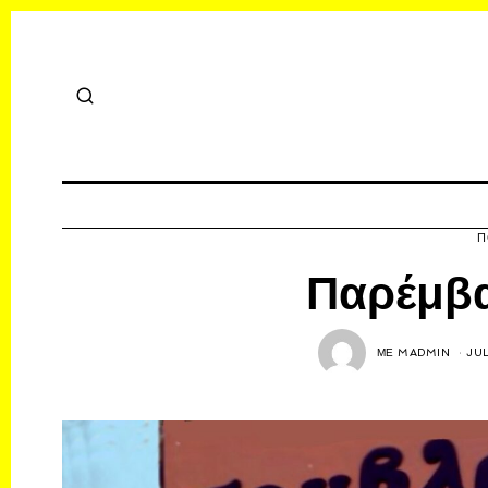
Π
Παρέμβ
ΜΕ
MADMIN
JUL