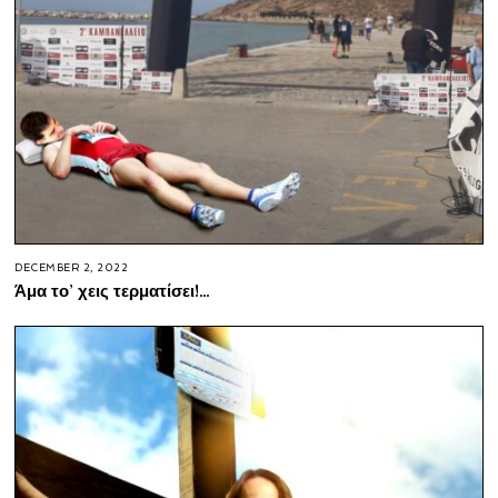
DECEMBER 2, 2022
Άμα το’ χεις τερματίσει!…