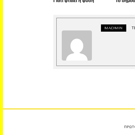
Γιατί φταίει η φύση
Το δημό
MADMIN
Τ
ΠΡΩΤ