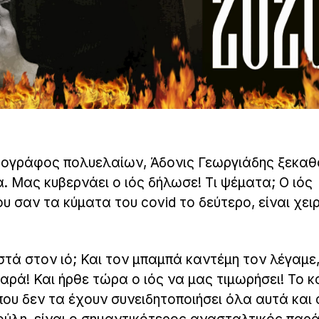
τογράφος πολυελαίων, Άδονις Γεωργιάδης ξεκαθ
. Μας κυβερνάει ο ιός δήλωσε! Τι ψέματα; Ο ιός
υ σαν τα κύματα του covid το δεύτερο, είναι χει
οστά στον ιό; Και τον μπαμπά καντέμη τον λέγαμε
αρά! Και ήρθε τώρα ο ιός να μας τιμωρήσει! Το κ
ου δεν τα έχουν συνειδητοποιήσει όλα αυτά και α