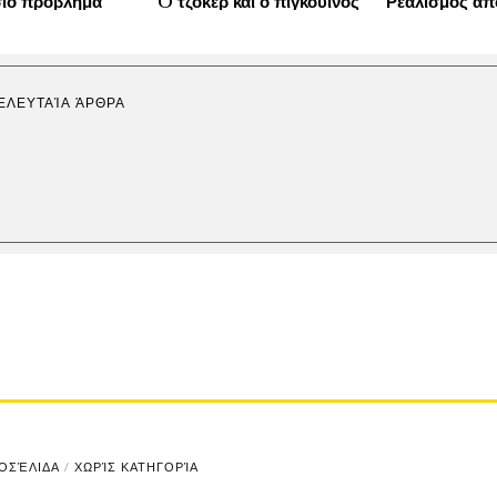
σιο πρόβλημα
O τζόκερ και ο πιγκουίνος
Ρεαλισμός απ
ΕΛΕΥΤΑΊΑ ΆΡΘΡΑ
ΟΣΈΛΙΔΑ
/
ΧΩΡΊΣ ΚΑΤΗΓΟΡΊΑ