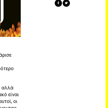
άρισε
ρότερο
, αλλά
ακό είναι
υτοί, οι