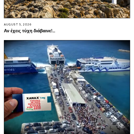
AUGUST 5, 2026
Αν έχεις τύχη διάβαινε!…