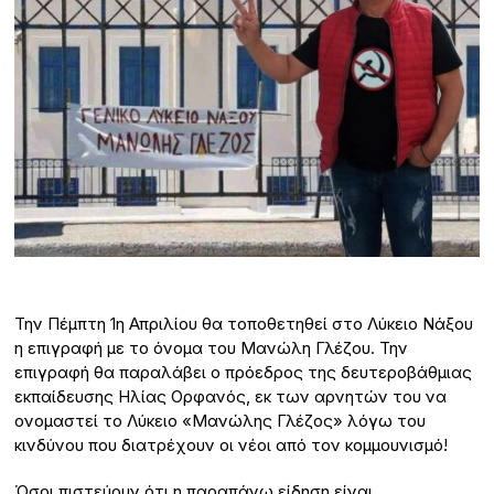
Την Πέμπτη 1η Απριλίου θα τοποθετηθεί στο Λύκειο Νάξου
η επιγραφή με το όνομα του Μανώλη Γλέζου. Την
επιγραφή θα παραλάβει ο πρόεδρος της δευτεροβάθμιας
εκπαίδευσης Ηλίας Ορφανός, εκ των αρνητών του να
ονομαστεί το Λύκειο «Μανώλης Γλέζος» λόγω του
κινδύνου που διατρέχουν οι νέοι από τον κομμουνισμό!
Όσοι πιστεύουν ότι η παραπάνω είδηση είναι