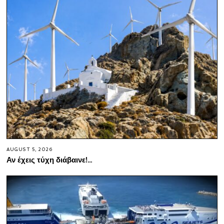
AUGUST 5, 2026
Αν έχεις τύχη διάβαινε!…