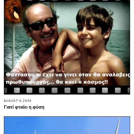
AUGUST 6, 2026
Γιατί φταίει η φύση