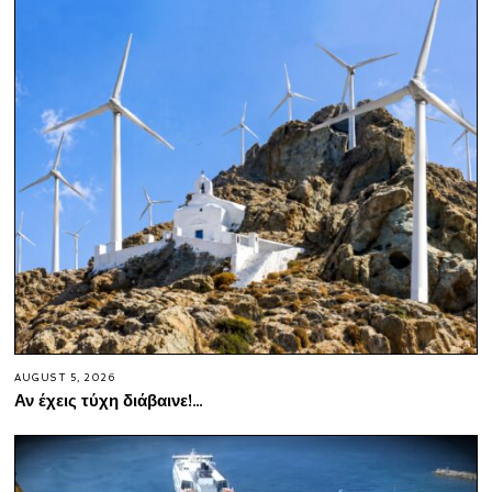
AUGUST 5, 2026
Αν έχεις τύχη διάβαινε!…