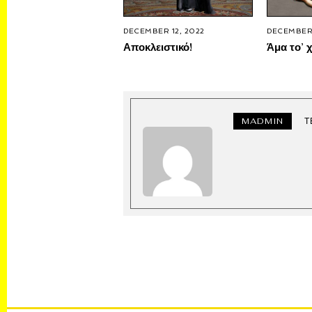
DECEMBER 12, 2022
DECEMBER 
Αποκλειστικό!
Άμα το’ χ
MADMIN
Τ