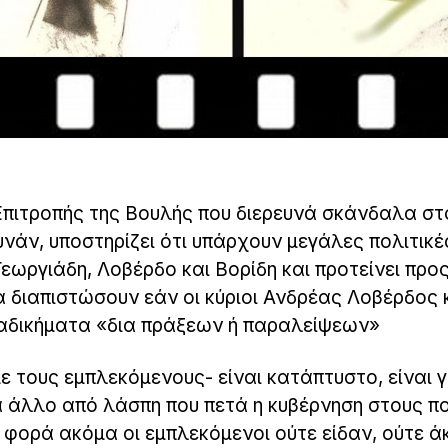
 Επιτροπής της Βουλής που διερευνά σκάνδαλα σ
υνάν, υποστηρίζει ότι υπάρχουν μεγάλες πολιτικέ
εωργιάδη, Λοβέρδο και Βορίδη και προτείνει προς
α διαπιστώσουν εάν οι κύριοι Ανδρέας Λοβέρδος 
αδικήματα «δια πράξεων ή παραλείψεων»
 τους εμπλεκόμενους- είναι κατάπτυστο, είναι γ
τα άλλο από λάσπη που πετά η κυβέρνηση στους π
α φορά ακόμα οι εμπλεκόμενοι ούτε είδαν, ούτε 