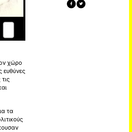
τον χώρο
ς ευθύνες
 τις
και
ια τα
ολιτικούς
άκουσαν