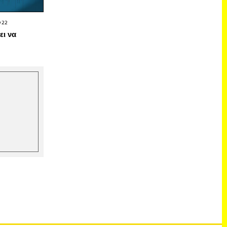
022
ει να