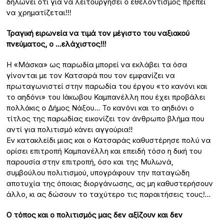
δηλώνει ότι για να λειτουργήσει ο εθελοντισμός πρέπει
να χρηματίζεται!!!
Τραγική ειρωνεία να τιμά τον μέγιστο του ναξιακού
πνεύματος, ο …ελάχιστος!!!
Η «Μάσκα» ως παρωδία μπορεί να εκλάβει τα όσα
γίνονται με τον Κατσαρά που τον εμφανίζει να
πρωταγωνιστεί στην παρωδία του έργου «το κανόνι και
το αηδόνι» του Ιάκωβου Καμπανέλλη που έχει προβάλει
πολλάκις ο Δήμος Νάξου… Το κανόνι και το αηδιόνι ο
τίτλος της παρωδίας εικονίζει τον άνθρωπο βλήμα που
αντί για πολιτισμό κάνει αγγούρια!!
Εν κατακλείδι μιας και ο Κατσαράς καθυστέρησε πολύ να
ορίσει επιτροπή Καμπανέλλη και επειδή τόσο η δική του
παρουσία στην επιτροπή, όσο και της Μυλωνά,
συμβούλου πολιτισμού, υπογράφουν την παταγώδη
αποτυχία της όποιας διοργάνωσης, ας μη καθυστερήσουν
άλλο, κι ας δώσουν το ταχύτερο τις παραιτήσεις τους!…
Ο τόπος και ο πολιτισμός μας δεν αξίζουν και δεν