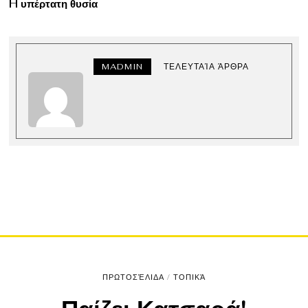
H υπέρτατη θυσία
MADMIN
ΤΕΛΕΥΤΑΊΑ ΆΡΘΡΑ
ΠΡΩΤΟΣΈΛΙΔΑ
/
ΤΟΠΙΚΆ