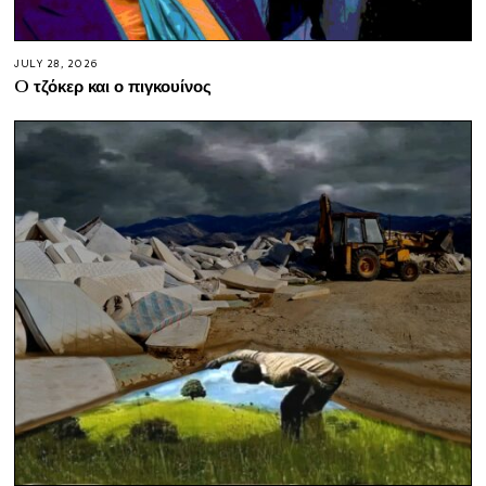
JULY 28, 2026
O τζόκερ και ο πιγκουίνος