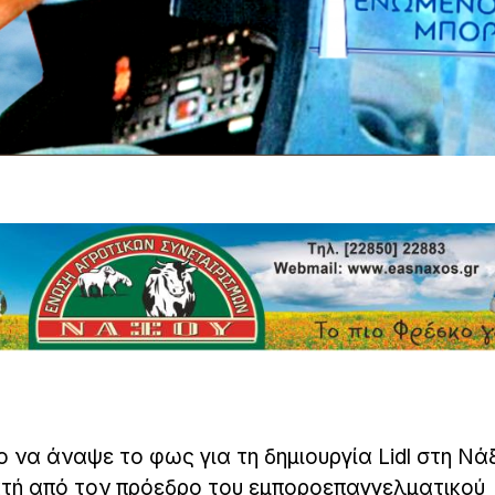
ο να άναψε το φως για τη δημιουργία Lidl στη Νά
κτή από τον πρόεδρο του εμποροεπαγγελματικού