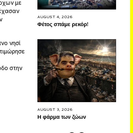
άρχων με
 έχασαν
AUGUST 4, 2026
ν
Φέτος σπάμε ρεκόρ!
πνο νησί
 τιμώρησε
οδο στην
AUGUST 3, 2026
Η φάρμα των ζώων