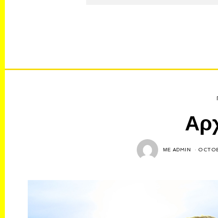
Αρ
ΜΕ
ADMIN
OCTOB