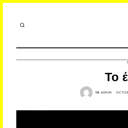
Το 
ΜΕ
ADMIN
OCTOB