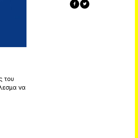
ς του
έλεσμα να