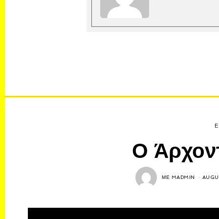
Ε
Ο Άρχον
ΜΕ
MADMIN
AUGU