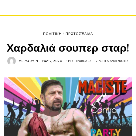
ΠΟΛΙΤΙΚΉ
/
ΠΡΩΤΟΣΈΛΙΔΑ
Χαρδαλιά σουπερ σταρ!
ΜΕ
MADMIN
MAY 7, 2020
1144 ΠΡΟΒΟΛΈΣ
2 ΛΕΠΤΆ ΑΝΆΓΝΩΣΗΣ