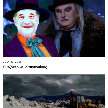
JULY 28, 2026
O τζόκερ και ο πιγκουίνος