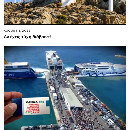
AUGUST 5, 2026
Αν έχεις τύχη διάβαινε!…