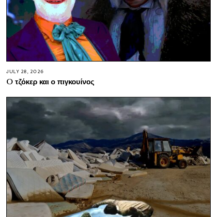
JULY 28, 2026
O τζόκερ και ο πιγκουίνος