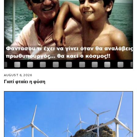
AUGUST 6, 2026
Γιατί φταίει η φύση