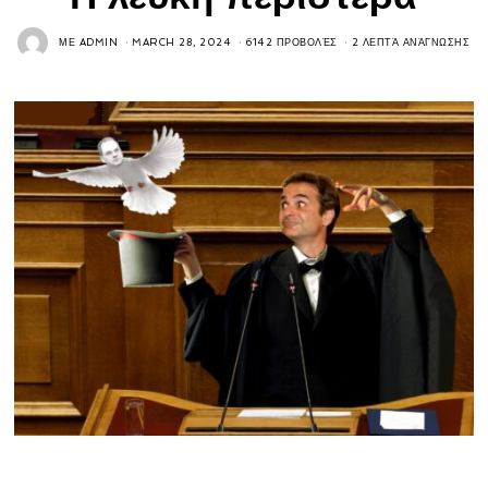
ΜΕ
ADMIN
MARCH 28, 2024
6142 ΠΡΟΒΟΛΈΣ
2 ΛΕΠΤΆ ΑΝΆΓΝΩΣΗΣ