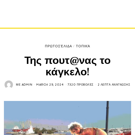
ΠΡΩΤΟΣΈΛΙΔΑ
/
ΤΟΠΙΚΆ
Της πουτ@νας το
κάγκελο!
ΜΕ
ADMIN
MARCH 29, 2024
7320 ΠΡΟΒΟΛΈΣ
2 ΛΕΠΤΆ ΑΝΆΓΝΩΣΗΣ