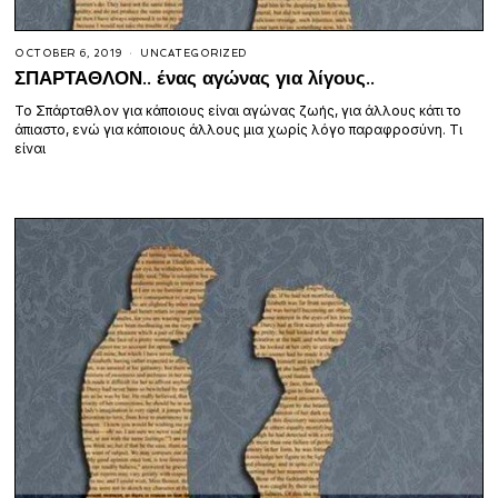
OCTOBER 6, 2019
UNCATEGORIZED
ΣΠΑΡΤΑΘΛΟΝ.. ένας αγώνας για λίγους..
Το Σπάρταθλον για κάποιους είναι αγώνας ζωής, για άλλους κάτι το
άπιαστο, ενώ για κάποιους άλλους μια χωρίς λόγο παραφροσύνη. Τι
είναι