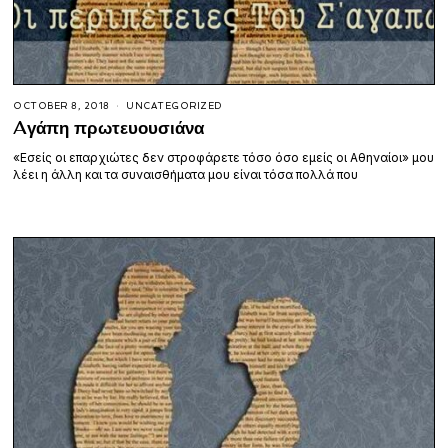
OCTOBER 8, 2018
UNCATEGORIZED
Aγάπη πρωτευουσιάνα
«Εσείς οι επαρχιώτες δεν στροφάρετε τόσο όσο εμείς οι Αθηναίοι» μου
λέει η άλλη και τα συναισθήματα μου είναι τόσα πολλά που