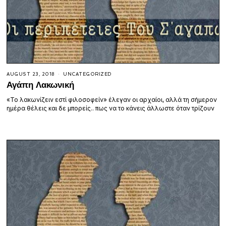
AUGUST 23, 2018
UNCATEGORIZED
Αγάπη Λακωνική
«Το λακωνίζειν εστί φιλοσοφείν» έλεγαν οι αρχαίοι, αλλά τη σήμερον
ημέρα θέλεις και δε μπορείς.. πως να το κάνεις άλλωστε όταν τρίζουν