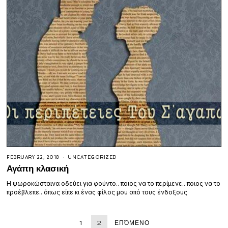
FEBRUARY 22, 2018
UNCATEGORIZED
Αγάπη κλασική
Η ψωροκώσταινα οδεύει για φούντο.. ποιος να το περίμενε.. ποιος να το
προέβλεπε.. όπως είπε κι ένας φίλος μου από τους ένδοξους
1
2
ΕΠΌΜΕΝΟ