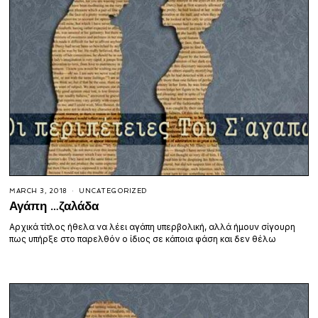
MARCH 3, 2018
UNCATEGORIZED
Αγάπη …ζαλάδα
Αρχικά τίτλος ήθελα να λέει αγάπη υπερβολική, αλλά ήμουν σίγουρη
πως υπήρξε στο παρελθόν ο ίδιος σε κάποια φάση και δεν θέλω