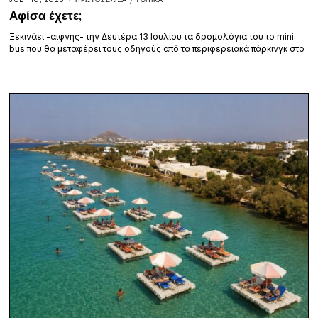
JULY 10, 2026
ΠΡΩΤΟΣΈΛΙΔΑ
/
ΤΟΠΙΚΆ
Αφίσα έχετε;
Ξεκινάει -αίφνης- την Δευτέρα 13 Ιουλίου τα δρομολόγια του το mini
bus που θα μεταφέρει τους οδηγούς από τα περιφερειακά πάρκινγκ στο