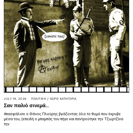
JULY 14, 2026
ΠΟΛΙΤΙΚΉ
/
ΧΩΡΊΣ ΚΑΤΗΓΟΡΊΑ
Σαν παλιό σινεμά…
Απασφάλισε ο Θάνος Πλεύρης βγάζοντας όλο το θυμό που έκρυβε
μέσα του, (επειδή ο μπαμπάς του πήγε και παντρεύτηκε την Τζωρτζίνα
την