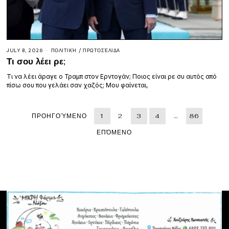
JULY 8, 2026
ΠΟΛΙΤΙΚΉ
/
ΠΡΩΤΟΣΈΛΙΔΑ
Τι σου λέει ρε;
Τι να λέει άραγε ο Τραμπ στον Ερντογάν; Ποιος είναι ρε συ αυτός από
πίσω σου που γελάει σαν χαζός; Μου φαίνεται,
ΠΡΟΗΓΟΎΜΕΝΟ
1
2
3
4
…
86
ΕΠΌΜΕΝΟ