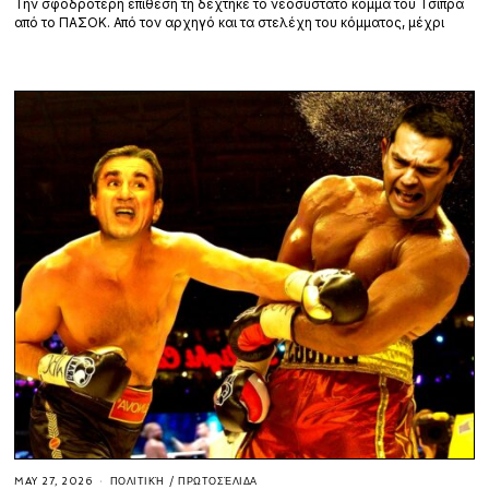
Την σφοδρότερη επίθεση τη δέχτηκε το νεοσύστατο κόμμα του Τσίπρα
από το ΠΑΣΟΚ. Από τον αρχηγό και τα στελέχη του κόμματος, μέχρι
MAY 27, 2026
ΠΟΛΙΤΙΚΉ
/
ΠΡΩΤΟΣΈΛΙΔΑ