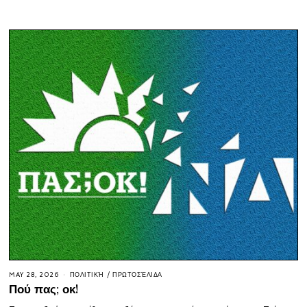
MAY 28, 2026
ΠΟΛΙΤΙΚΉ
/
ΠΡΩΤΟΣΈΛΙΔΑ
Πού πας; οκ!