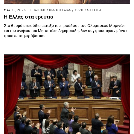
MAY 25, 2026
ΠΟΛΙΤΙΚΉ
/
ΠΡΩΤΟΣΈΛΙΔΑ
/
ΧΩΡΊΣ ΚΑΤΗΓΟΡΊΑ
Η Ελλάς στα ερείπια
Στο θερμό επεισόδιο μεταξύ του προέδρου του Ολυμπιακού Μαρινάκη
και του ανιψιού του Μητσοτάκη Δημητριάδη, δεν συγκρούστηκαν μόνο οι
φουσκωτοί μπράβοι που