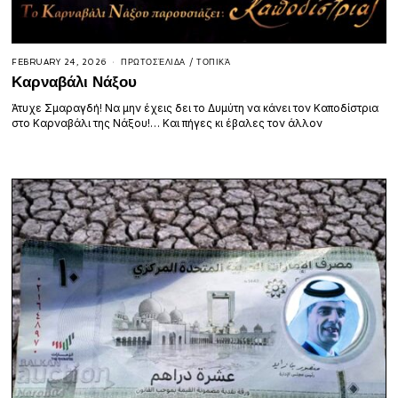
FEBRUARY 24, 2026
ΠΡΩΤΟΣΈΛΙΔΑ
/
ΤΟΠΙΚΆ
Καρναβάλι Νάξου
Άτυχε Σμαραγδή! Να μην έχεις δει το Δυμύτη να κάνει τον Καποδίστρια
στο Καρναβάλι της Νάξου!… Και πήγες κι έβαλες τον άλλον