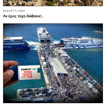
AUGUST 5, 2026
Αν έχεις τύχη διάβαινε!…