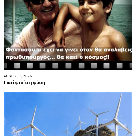
AUGUST 6, 2026
Γιατί φταίει η φύση