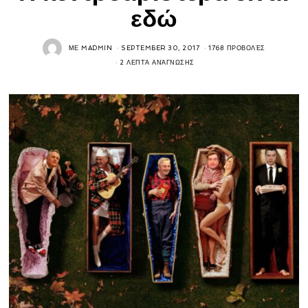
εδώ
ΜΕ
MADMIN
SEPTEMBER 30, 2017
1768 ΠΡΟΒΟΛΈΣ
2 ΛΕΠΤΆ ΑΝΆΓΝΩΣΗΣ