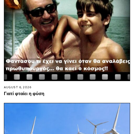
AUGUST 6, 2026
Γιατί φταίει η φύση