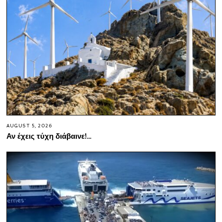
AUGUST 5, 2026
Αν έχεις τύχη διάβαινε!…