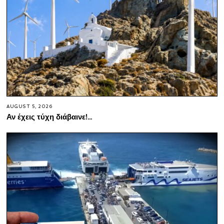
AUGUST 5, 2026
Αν έχεις τύχη διάβαινε!…