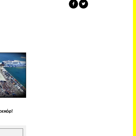
ρεκόρ!