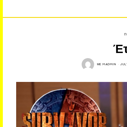
Π
Έτ
ΜΕ
MADMIN
JUL