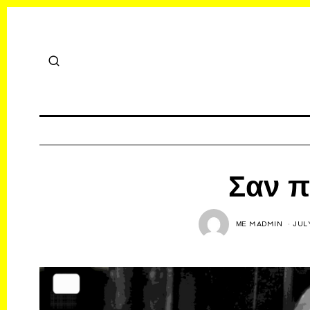
Σαν π
ΜΕ
MADMIN
JUL