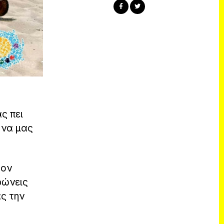
ς πει
 να μας
τον
ρώνεις
ς την