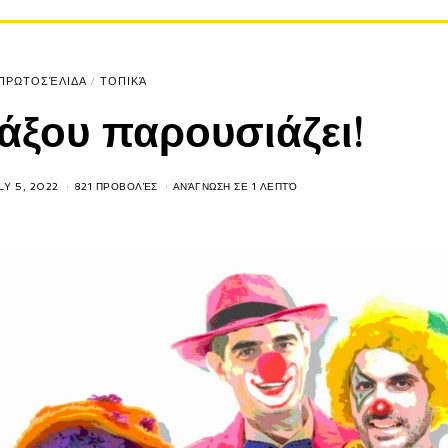
ΠΡΩΤΟΣΈΛΙΔΑ
/
ΤΟΠΙΚΆ
άξου παρουσιάζει!
LY 5, 2022
821 ΠΡΟΒΟΛΈΣ
ΑΝΆΓΝΩΣΗ ΣΕ 1 ΛΕΠΤΌ