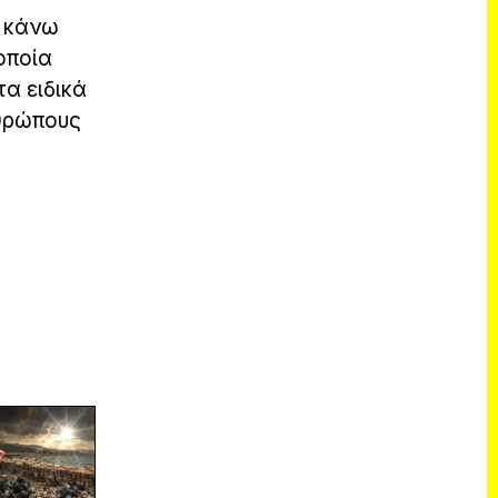
ο κάνω
οποία
τα ειδικά
νθρώπους