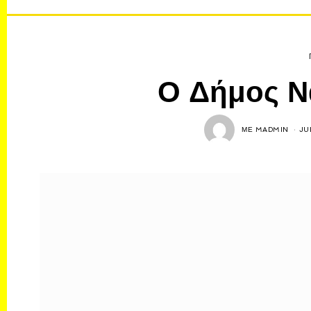
Ο Δήμος Ν
ΜΕ
MADMIN
JU