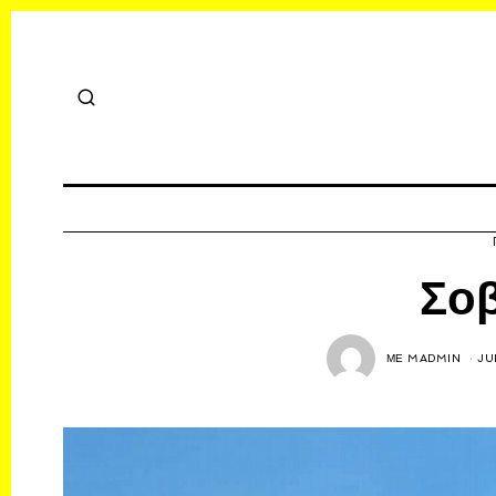
Σο
ΜΕ
MADMIN
JU