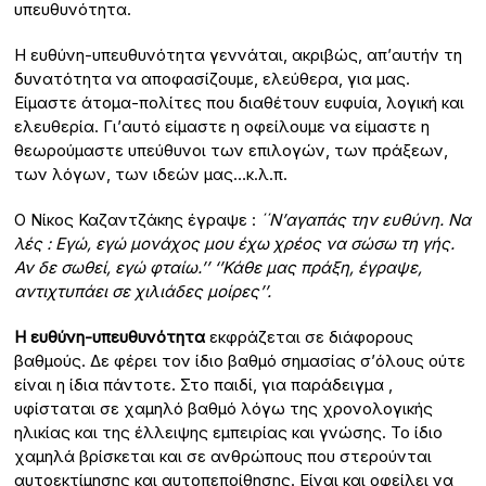
υπευθυνότητα.
Η ευθύνη-υπευθυνότητα γεννάται, ακριβώς, απ’αυτήν τη
δυνατότητα να αποφασίζουμε, ελεύθερα, για μας.
Είμαστε άτομα-πολίτες που διαθέτουν ευφυία, λογική και
ελευθερία. Γι’αυτό είμαστε η οφείλουμε να είμαστε η
θεωρούμαστε υπεύθυνοι των επιλογών, των πράξεων,
των λόγων, των ιδεών μας…κ.λ.π.
Ο Νίκος Καζαντζάκης έγραψε :
΄΄Ν’αγαπάς την ευθύνη. Να
λές : Εγώ, εγώ μονάχος μου έχω χρέος να σώσω τη γής.
Αν δε σωθεί, εγώ φταίω.’’
‘’Κάθε μας πράξη, έγραψε,
αντιχτυπάει σε χιλιάδες μοίρες’’.
Η ευθύνη-υπευθυνότητα
εκφράζεται σε διάφορους
βαθμούς. Δε φέρει τον ίδιο βαθμό σημασίας σ’όλους ούτε
είναι η ίδια πάντοτε. Στο παιδί, για παράδειγμα ,
υφίσταται σε χαμηλό βαθμό λόγω της χρονολογικής
ηλικίας και της έλλειψης εμπειρίας και γνώσης. Το ίδιο
χαμηλά βρίσκεται και σε ανθρώπους που στερούνται
αυτοεκτίμησης και αυτοπεποίθησης. Είναι και οφείλει να