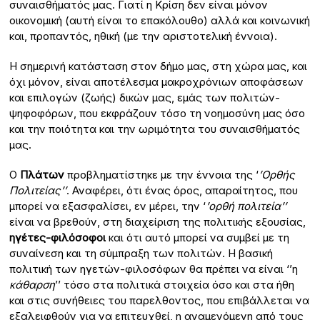
συναισθήματός μας. Γιατί η Κρίση δεν είναι μόνον
οικονομική (αυτή είναι το επακόλουθο) αλλά και κοινωνική
και, προπαντός, ηθική (με την αριστοτελική έννοια).
Η σημερινή κατάσταση στον δήμο μας, στη χώρα μας, και
όχι μόνον, είναι αποτέλεσμα μακροχρόνιων αποφάσεων
και επιλογών (ζωής) δικών μας, εμάς των πολιτών-
ψηφοφόρων, που εκφράζουν τόσο τη νοημοσύνη μας όσο
και την ποιότητα και την ωριμότητα του συναισθήματός
μας.
Ο
Πλάτων
προβληματίστηκε με την έννοια της ‘
’Ορθής
Πολιτείας’’
. Αναφέρει, ότι ένας όρος, απαραίτητος, που
μπορεί να εξασφαλίσει, εν μέρει, την ‘
’ορθή πολιτεία’’
είναι να βρεθούν, στη διαχείριση της πολιτικής εξουσίας,
ηγέτες-φιλόσοφοι
και ότι αυτό μπορεί να συμβεί με τη
συναίνεση και τη σύμπραξη των πολιτών. Η βασική
πολιτική των ηγετών-φιλοσόφων θα πρέπει να είναι ‘’η
κάθαρση
’’ τόσο στα πολιτικά στοιχεία όσο και στα ήθη
και στις συνήθειες του παρελθοντος, που επιβάλλεται να
εξαλειφθούν για να επιτευχθεί, η αναμενόμενη από τους