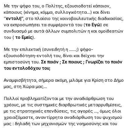
Με την ψήφο του, ο Πολίτης, εξουσιοδοτεί κάποιον,
κάποιους (κίνημα, κόμμα, συλλογικότητα…) και δίνει
‘’
εντολή’
’, στο πλαίσιο της κοινοβουλευτικής διαδικασίας,
να εκπροσωπήσει τα συμφέροντά του (
το Εγώ
) σε
συνδυασμό με αυτά άλλων συμπολιτών η και ομοϊδεατών
του (
το Εμείς
).
Με την επιλεκτική (συνειδητή η ……;) ψήφο-
εξουσιοδότηση-εντολή του, δίνει και δείχνει την
εμπιστοσύνη του.
Σε ποιόν ; Σε ποιους ; Γνωρίζει το ποιόν
του εντολοδόχου του;
Αναμφισβήτητα, σήμερα ακόμη, μιλάμε για Κρίση στο Δήμο
μας, στη Χώρα μας…
Πολλοί προβληματίζονται με την αναδιάρθρωση του
χρέους, με τις συστημικές διαρθρωτικές μεταρρυθμίσεις,
με τις στρατηγικές επενδύσεις, τις αγορές …, όμως όλοι
χρειαζόμαστε, αναντίρρητα αναδιάρθωση του ψυχισμού
μας : δηλαδή των μηχανισμών της νοημοσύνης και του