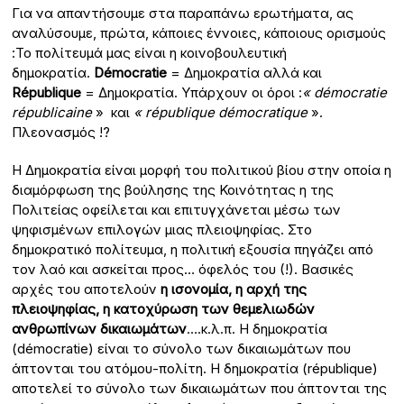
Για να απαντήσουμε στα παραπάνω ερωτήματα, ας
αναλύσουμε, πρώτα, κάποιες έννοιες, κάποιους ορισμούς
:Το πολίτευμά μας είναι η κοινοβουλευτική
δημοκρατία.
D
é
mocratie
= Δημοκρατία αλλά και
R
é
publique
= Δημοκρατία. Υπάρχουν οι όροι :
« démocratie
républicaine
» και
« république démocratique
».
Πλεονασμός !?
Η Δημοκρατία είναι μορφή του πολιτικού βίου στην οποία η
διαμόρφωση της βούλησης της Κοινότητας η της
Πολιτείας οφείλεται και επιτυγχάνεται μέσω των
ψηφισμένων επιλογών μιας πλειοψηφίας. Στο
δημοκρατικό πολίτευμα, η πολιτική εξουσία πηγάζει από
τον λαό και ασκείται προς… όφελός του (!). Βασικές
αρχές του αποτελούν
η ισονομία, η αρχή της
πλειοψηφίας, η κατοχύρωση των θεμελιωδών
ανθρωπίνων δικαιωμάτων
….κ.λ.π. Η δημοκρατία
(démocratie) είναι το σύνολο των δικαιωμάτων που
άπτονται του ατόμου-πολίτη. Η δημοκρατία (république)
αποτελεί το σύνολο των δικαιωμάτων που άπτονται της