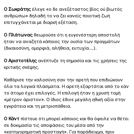
Ο Σωκράτης
έλεγε «ο δε ανεξέταστος βίος ού βιωτός
ανθρώπω» δηλαδή το να ζει κανείς ποιοτική ζωή
επιτυγχάνεται με διαρκή εξέταση.
Ο Πλάτωνας
θεωρούσε ότι η ευγενέστερη αποστολή
ήταν να αναζητά κάποιος την ουσία των πραγμάτων
(δικαιοσύνη, ομορφιά, αλήθεια, ευτυχία….).
Ο Αριστοτέλης
ανέπτυξε τη σημασία και τις χρήσεις της
κριτικής σκέψης.
Καθόρισε την καλοσύνη σαν την αρετή που επιδιώκουν
όλα τα λογικά πλάσματα. Η αρετή εξαρτάται από το εάν
το άτομο έχει επιλογές. Η επιλογή ήταν η χρυσή τομή
«μέτρον άριστον». Ο ίδιος έδινε μεγάλη ηθική αξία στην
εγκράτεια και τη μετριοπάθεια.
Ο Κάντ
πίστευε ότι μπορεί κάποιος και θα όφειλε να θέτει
σε δοκιμασία τις αποφάσεις του μέσα από την
«κατηγορηματική προσταγή». Για παράδειγμα, πριν