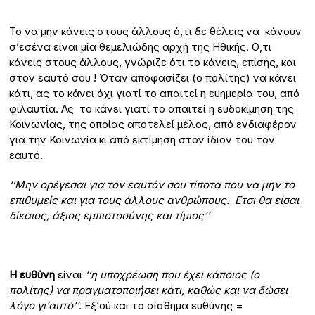
Το να μην κάνεις στους άλλους ό,τι δε θέλεις να κάνουν
σ’εσένα είναι μία θεμελιώδης αρχή της Ηθικής. Ο,τι
κάνεις στους άλλους, γνώριζε ότι το κάνεις, επίσης, και
στον εαυτό σου ! Όταν αποφασίζει (ο πολίτης) να κάνει
κάτι, ας το κάνει όχι γιατί το απαιτεί η ευημερία του, από
φιλαυτία. Ας το κάνει γιατί το απαιτεί η ευδοκίμηση της
Κοινωνίας, της οποίας αποτελεί μέλος, από ενδιαφέρον
για την Κοινωνία κι από εκτίμηση στον ίδιον του τον
εαυτό.
‘’Μην ορέγεσαι για τον εαυτόν σου τίποτα που να μην το
επιθυμείς και για τους άλλους ανθρώπους. Ετσι θα είσαι
δίκαιος, άξιος εμπιστοσύνης και τίμιος’’
Η ευθύνη
είναι
‘’η υποχρέωση που έχει κάποιος (ο
πολίτης) να πραγματοποιήσει κάτι, καθώς και να δώσει
λόγο γι’αυτό’’
. Εξ’ού και το αίσθημα ευθύνης =