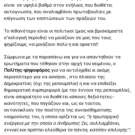
είναι σε υψηλό βαθμό στον ενήλικα, που διαθέτει
αυτογνωσία, που αναλαμβάνει πρωτοβουλίες με
επίγνωση των επιπτώσεων των πράξεών του.
Το πιθανότερο είναι οι πολιτικοί (μιας και βρισκόμαστε
σ’εκλογική περίοδο) να μοιάζουν σε μας που τους
ψηφίζουμε, να μοιάζουν πολύ η και αρκετά!!
Σύμφωνα με τα παραπάνω και για να απαντηθούν τα
ερωτήματα που τέθηκαν στην αρχή του κειμένου, ο
Πολίτης-ψηφοφόρος
για να αντιληφθεί κι ακόμη
περισσότερο για να ασκήσει , στο πλαίσιο της
Δημοκρατίας (όχι της ρεπουμπλίκ) η και να επιδείξει
δημοκρατική συμπεριφορά (με την έννοια της ρεπουμπλίκ),
είναι απαραίτητο να διαθέτει κάποιες δεξιότητες-
ικανότητες, που πηγάζουν και, ως εκ τούτου,
αντανακλούν την ποιότητα της συναισθηματικής
νοημοσύνης του, η οποία ορίζεται ως
‘’η πρωταρχική
ενέργεια με την οποία ο άνθρωπος ζει, συλλαμβάνει,
εννοεί και πράττει ελεύθερα τα πάντα, κατόπιν επιλογής’’.