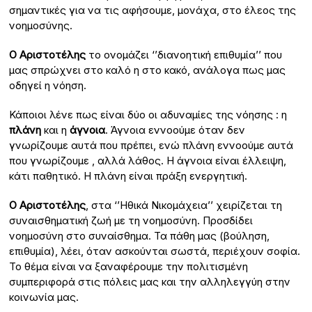
σημαντικές για να τις αφήσουμε, μονάχα, στο έλεος της
νοημοσύνης.
Ο Αριστοτέλης
το ονομάζει ‘’διανοητική επιθυμία’’ που
μας σπρώχνει στο καλό η στο κακό, ανάλογα πως μας
οδηγεί η νόηση.
Κάποιοι λένε πως είναι δύο οι αδυναμίες της νόησης : η
πλάνη
και η
άγνοια
. Άγνοια εννοούμε όταν δεν
γνωρίζουμε αυτά που πρέπει, ενώ πλάνη εννοούμε αυτά
που γνωρίζουμε , αλλά λάθος. Η άγνοια είναι έλλειψη,
κάτι παθητικό. Η πλάνη είναι πράξη ενεργητική.
Ο Αριστοτέλης
, στα ‘’Ηθικά Νικομάχεια’’ χειρίζεται τη
συναισθηματική ζωή με τη νοημοσύνη. Προσδίδει
νοημοσύνη στο συναίσθημα. Τα πάθη μας (βούληση,
επιθυμία), λέει, όταν ασκούνται σωστά, περιέχουν σοφία.
Το θέμα είναι να ξαναφέρουμε την πολιτισμένη
συμπεριφορά στις πόλεις μας και την αλληλεγγύη στην
κοινωνία μας.